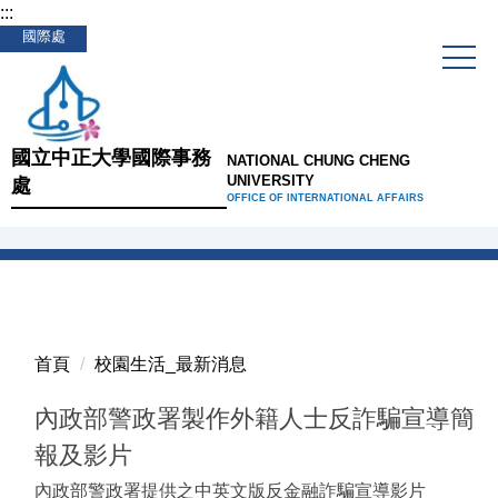
:::
跳
國際處
到
主
要
內
容
國立中正大學國際事務
NATIONAL CHUNG CHENG
區
UNIVERSITY
處
OFFICE OF INTERNATIONAL AFFAIRS
首頁
校園生活_最新消息
內政部警政署製作外籍人士反詐騙宣導簡
報及影片
內政部警政署提供之中英文版反金融詐騙宣導影片