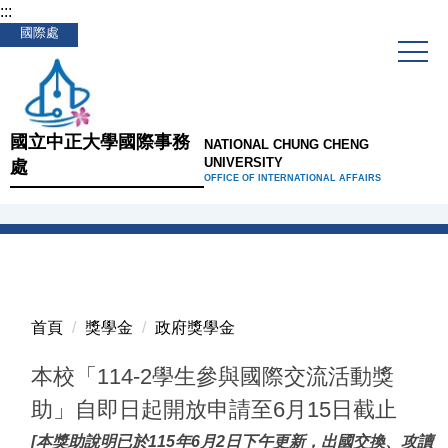
:::
跳
國際處
到
主
要
內
容
國立中正大學國際事務
NATIONAL CHUNG CHENG
區
UNIVERSITY
處
OFFICE OF INTERNATIONAL AFFAIRS
首頁
獎學金
政府獎學金
本校「114-2學生參與國際交流活動獎
助」自即日起開放申請至6月15日截止
[本獎助說明已於115年6月2日下午更新，出國交換、攻讀