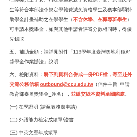
生等符合本部法令規定學雜費減免資格學生及獲本部弱勢
助學金計畫補助之在學學生（
不含休學、在職專班學生
）
可申請本獎學金，如與其他申請者評審分數相同時，得優
先錄取
五、補助金額：請詳見附件「113學年度臺灣奧地利種籽
獎學金作業辦法」說明
六、檢附資料：
將下列資料合併成一
份PDF檔，寄至赴外
交流公務信箱
outbound@ccu.edu.tw
（信件主旨: 申請
教育部臺奧獎學金_姓名），
並
繳交紙本資料至國際處
。
(一) 在學證明 (請至教務處申請)
(二)
外語能力檢定成績單/證書
(三) 中英文歷年成績單