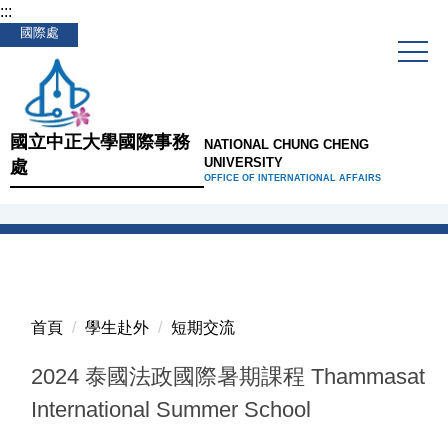
:::
跳
國際處
到
主
要
內
容
國立中正大學國際事務
NATIONAL CHUNG CHENG
區
UNIVERSITY
處
OFFICE OF INTERNATIONAL AFFAIRS
首頁
學生赴外
短期交流
2024 泰國法政國際暑期課程 Thammasat
International Summer School