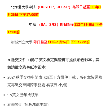
北海道大學
申請
（HUSTEP、JLCSP）為即日起至
113
年1
月26日 下午17:00前
申請
（
SA
、SRS）
即日起至
113
年3月6日 下午
17:00前
樹城州立大學
即日起至
年
月
日
下午
前
113
1
26
17:00
🔸繳交文件：(除了英文檢定與證書可提供彩色影本，其
餘請繳交彩色紙本正本)
2024秋季交換申請表
(請至下方附件下載，所有章皆需蓋
完再繳交至國際事務處 易筱云 小姐)
中/英文歷年成績單
在學證明 (到教務處申請)