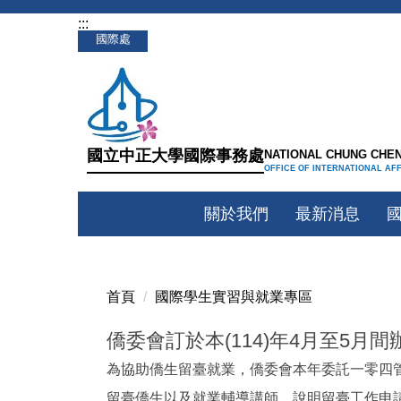
:::
跳
國際處
到
主
要
內
容
國立中正大學國際事務處
NATIONAL CHUNG CHEN
區
OFFICE OF INTERNATIONAL AF
關於我們
最新消息
首頁
國際學生實習與就業專區
僑委會訂於本(114)年4月至5月
為協助僑生留臺就業，僑委會本年委託一零四管理
留臺僑生以及就業輔導講師，說明留臺工作申