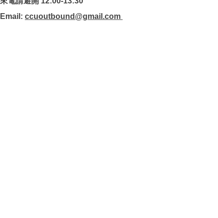
來電請避開 12:00-13:30
Email:
ccuoutbound@gmail.com